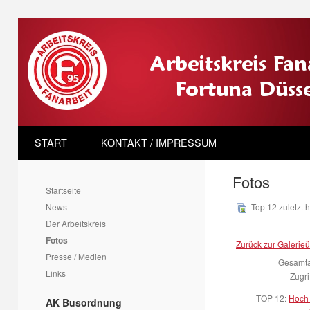
START
KONTAKT / IMPRESSUM
Fotos
Startseite
News
Top 12 zuletzt
Der Arbeitskreis
Fotos
Zurück zur Galerieü
Presse / Medien
Gesamtan
Links
Zugri
TOP 12:
Hoch 
AK Busordnung