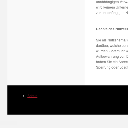
unabhängigen Verwen
wird keinem Unterne
zur unabhängigen Nu
Rechte des Nutzers
Sie als Nutzer erhal
darüber, welche pe
wurden. Sofern Ihr W
Aufbewahrung von Dat
haben Sie ein Anrech
Sperrung oder Lösc
Admin