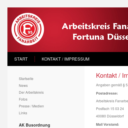
START
KONTAKT / IMPRESSUM
Kontakt / 
Startseite
Angaben gemäß § 5
News
Der Arbeitskreis
Postadresse:
Fotos
Arbeitskreis Fanarbe
Presse / Medien
Postfach 15 03 24
Links
40080 Düsseldorf
Mail Vorstand:
AK Busordnung