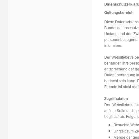
Datenschutzerklär
Geltungsbereich
Diese Datenschutzer
Bundesdatenschutzge
Umfang und den Zw
personenbezogener 
informieren
Der Websitebetreibe
behandelt Ihre pers
entsprechend der ge
Datenübertragung im 
bedacht sein kann. E
Fremde ist nicht real
Zugriffsdaten
Der Websitebetreiber
auf die Seite und spe
Logfiles“ ab. Folgen
Besuchte Webs
Uhrzeit zum Zei
Menge der ges