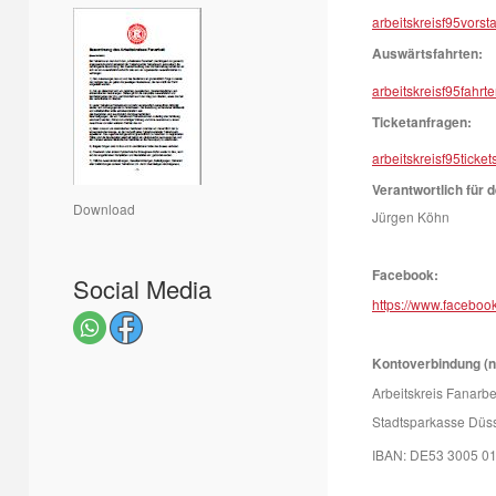
arbeitskreisf95vor
Auswärtsfahrten:
arbeitskreisf95fahr
Ticketanfragen:
arbeitskreisf95tick
Verantwortlich für d
Download
Jürgen Köhn
Facebook:
Social Media
https://www.facebook
Kontoverbindung (n
Arbeitskreis Fanarbe
Stadtsparkasse Düss
IBAN: DE53 3005 0