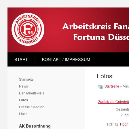
START
KONTAKT / IMPRESSUM
Fotos
Startseite
News
Startseite
» Vir
Der Arbeitskreis
Fotos
Zurück zur Galerieü
Presse / Medien
Gesamtan
Links
Zugri
TOP 12:
Hoch 
AK Busordnung